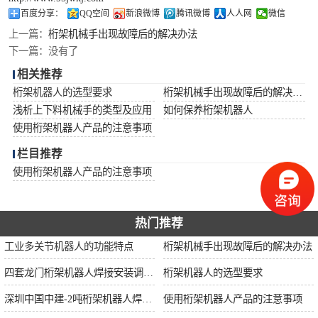
龙门桁架
百度分享：
QQ空间
新浪微博
腾讯微博
人人网
微信
上一篇：
桁架机械手出现故障后的解决办法
下一篇：
没有了
相关推荐
桁架机器人的选型要求
桁架机械手出现故障后的解决办法
浅析上下料机械手的类型及应用
如何保养桁架机器人
使用桁架机器人产品的注意事项
栏目推荐
使用桁架机器人产品的注意事项
热门推荐
工业多关节机器人的功能特点
桁架机械手出现故障后的解决办法
四套龙门桁架机器人焊接安装调试中
桁架机器人的选型要求
深圳中国中建-2吨桁架机器人焊接项目
使用桁架机器人产品的注意事项