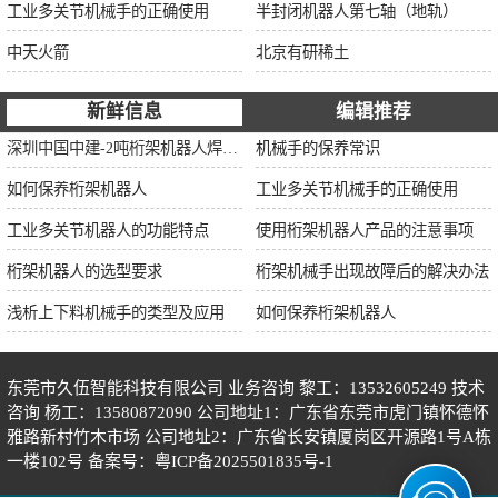
工业多关节机械手的正确使用
半封闭机器人第七轴（地轨）
中天火箭
北京有研稀土
新鲜信息
编辑推荐
深圳中国中建-2吨桁架机器人焊接项目
机械手的保养常识
如何保养桁架机器人
工业多关节机械手的正确使用
工业多关节机器人的功能特点
使用桁架机器人产品的注意事项
桁架机器人的选型要求
桁架机械手出现故障后的解决办法
浅析上下料机械手的类型及应用
如何保养桁架机器人
东莞市久伍智能科技有限公司 业务咨询 黎工：13532605249 技术
咨询 杨工：13580872090 公司地址1：广东省东莞市虎门镇怀德怀
雅路新村竹木市场 公司地址2：广东省长安镇厦岗区开源路1号A栋
一楼102号 备案号：
粤ICP备2025501835号-1