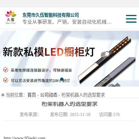
东莞市久伍智能科技有限公司
专业从事研发、产销、安装自动化机械设备及配件
三轴龙门桁架机
械手
两轴龙门机械手
机器人第七轴(地
轨)
立体库智能仓储
当前位置：
首页
›
公司动态
› 桁架机器人的选型要求
设备
立柱码垛机
桁架机器人的选型要求
发布来源： 发布日期: 2025-11-18 访问量:576
重型模组
丝杆模组
http://www.95jwkj.com