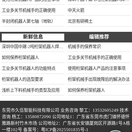
工业多关节机械手的正确使用
中天火箭
半封闭机器人第七轴（地轨）
北京有研稀土
新鲜信息
编辑推荐
深圳中国中建-2吨桁架机器人焊接项目
机械手的保养常识
如何保养桁架机器人
工业多关节机械手的正确使用
工业多关节机器人的功能特点
使用桁架机器人产品的注意事项
桁架机器人的选型要求
桁架机械手出现故障后的解决办法
浅析上下料机械手的类型及应用
如何保养桁架机器人
东莞市久伍智能科技有限公司 业务咨询 黎工：13532605249 技术
咨询 杨工：13580872090 公司地址1：广东省东莞市虎门镇怀德怀
雅路新村竹木市场 公司地址2：广东省长安镇厦岗区开源路1号A栋
一楼102号 备案号：
粤ICP备2025501835号-1