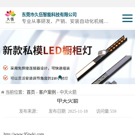
东莞市久伍智能科技有限公司
专业从事研发、产销、安装自动化机械设备及配件
三轴龙门桁架机
械手
两轴龙门机械手
机器人第七轴(地
轨)
立体库智能仓储
当前位置：
首页
›
客户案例
› 中天火箭
设备
立柱码垛机
中天火箭
发布来源： 发布日期: 2025-11-18 访问量:559
重型模组
丝杆模组
http://www.95jwkj.com