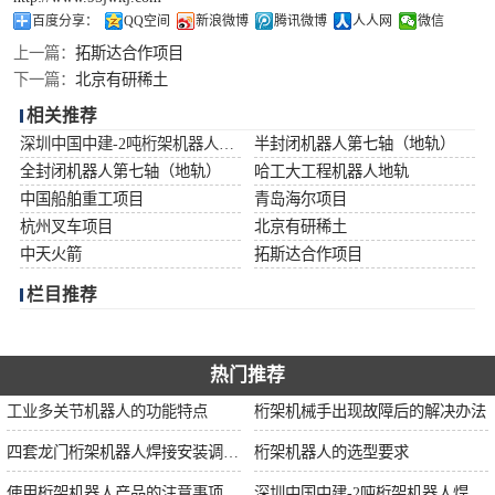
龙门桁架
百度分享：
QQ空间
新浪微博
腾讯微博
人人网
微信
上一篇：
拓斯达合作项目
下一篇：
北京有研稀土
相关推荐
深圳中国中建-2吨桁架机器人焊接项目
半封闭机器人第七轴（地轨）
全封闭机器人第七轴（地轨）
哈工大工程机器人地轨
中国船舶重工项目
青岛海尔项目
杭州叉车项目
北京有研稀土
中天火箭
拓斯达合作项目
栏目推荐
热门推荐
工业多关节机器人的功能特点
桁架机械手出现故障后的解决办法
四套龙门桁架机器人焊接安装调试中
桁架机器人的选型要求
使用桁架机器人产品的注意事项
深圳中国中建-2吨桁架机器人焊接项目