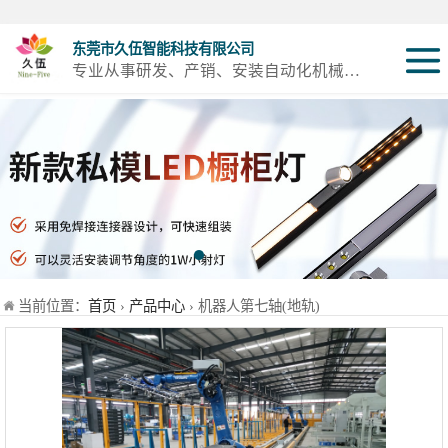
东莞市久伍智能科技有限公司
专业从事研发、产销、安装自动化机械设备及配件
三轴龙门桁架机
械手
两轴龙门机械手
机器人第七轴(地
轨)
立体库智能仓储
当前位置：
首页
›
产品中心
› 机器人第七轴(地轨)
设备
立柱码垛机
重型模组
丝杆模组